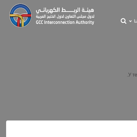
ا
У т