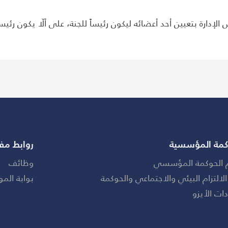
إدارة بتعيين أحد أعضائه ليكون رئيساً للجنة، على ألّا يكون
رئيسا
كمة المؤسسية
روابط مف
 الحوكمة المؤسسي
وظائف
الالتزام البيئي والاجتماعي والحوكمة
بوابة المو
ات الأيزو