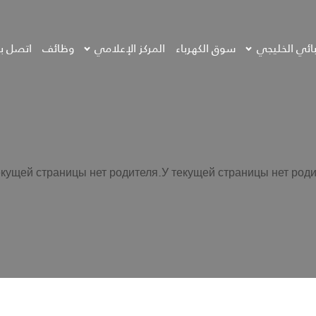
بائي الخليجي
سوق الكهرباء
المركز الإعلامي
وظائف
اتصل بن
екущей страницы нет родителя.У текущей страницы нет роди