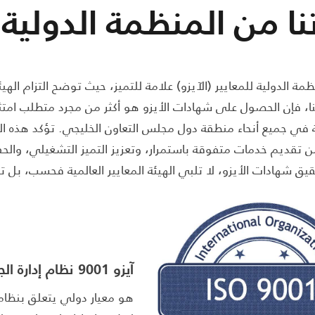
ا من المنظمة الدولية ل
ة الدولية للمعايير (الآيزو) علامة للتميز، حيث توضح التزام الهي
 لنا، فإن الحصول على شهادات الأيزو هو أكثر من مجرد متطلب ام
ي جميع أنحاء منطقة دول مجلس التعاون الخليجي. تؤكد هذه الشهاد
 تقديم خدمات متفوقة باستمرار، وتعزيز التميز التشغيلي، وا
يق شهادات الأيزو، لا تلبي الهيئة المعايير العالمية فحسب، بل تعز
آيزو 9001 نظام إدارة الجودة
هو معيار دولي يتعلق بنظام 