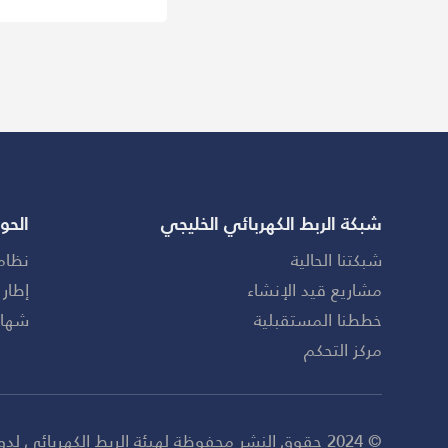
شبكة الربط الكهربائي الخليجي
الحو
شبكتنا الحالية
نظام
مشاريع قيد الإنشاء
إطار 
خططنا المستقبلية
شهاد
مركز التحكم
© 2024 حقوق النشر محفوظة لهيئة الربط الكهربائي لدول مجلس التعاون الخليجي (GCCIA). تم تطويره بواسطة