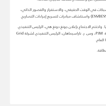
عمل الاستراتيجية لمنظمة GO15، مع مناقشات حول تشغيل الشبكات في الوقت الحقيقي، والاستقرار والقصور الذاتي،
دولي بين أعضائها. واختتم الاجتماع بإعلان جونغ دونغ هي، الرئيس التنفيذي
لشركة Korea Power Exchange (KPX)، رئيساً جديداً لمنظمة GO15 لعام 2025. وسيعمل مانو أستانا، الرئيس التنفيذي لشركة PJM، وس. ر. ناراسيماهان، الرئيس التنفيذي لشركة Grid