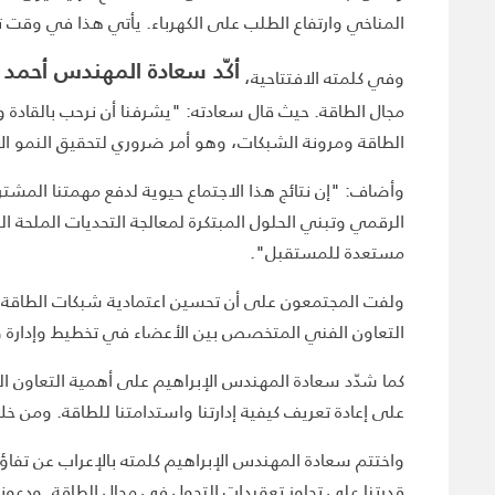
المناخي وارتفاع الطلب على الكهرباء. يأتي هذا في وقت تعمل منظمة GO15 كمنصة لتعزيز الجهود المشتركة ومعالجة القضايا الحاسمة لشبكات ال
أكّد سعادة المهندس أحمد ال
وفي كلمته الافتتاحية،
الطاقة ومرونة الشبكات، وهو أمر ضروري لتحقيق النمو ا
وأضاف: "إن نتائج هذا الاجتماع حيوية لدفع مهمتنا المشتر
الرقمي وتبني الحلول المبتكرة لمعالجة التحديات الملحة ال
مستعدة للمستقبل".
ولفت المجتمعون على أن تحسين اعتمادية شبكات الطاقة وتط
التعاون الفني المتخصص بين الأعضاء في تخطيط وإدارة و
كما شدّد سعادة المهندس الإبراهيم على أهمية التعاون الدول
على إعادة تعريف كيفية إدارتنا واستدامتنا للطاقة. ومن خل
واختتم سعادة المهندس الإبراهيم كلمته بالإعراب عن تفاؤل
قدرتنا على تجاوز تعقيدات التحول في مجال الطاقة. ودعو