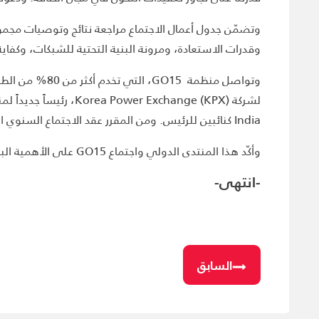
وقدرات الاستعادة، ومرونة البنية التحتية للشبكات، وكفاية الموارد. وأبرز المشارك
وتواصل منظمة 
India كنائبين للرئيس. ومن المقرر عقد الاجتماع السنوي القادم في عام 2025، وسيتم الإعلان عن المكان في وقت لاحق من هذا العام.
وأكّد هذا المنتدى الدولي واجتماع GO15 على الأهمية البالغة للتعاون والمبادرات الاستراتيجية لضمان مستقبل آمن ومستدام للطاقة.
-انتهى-
السابق