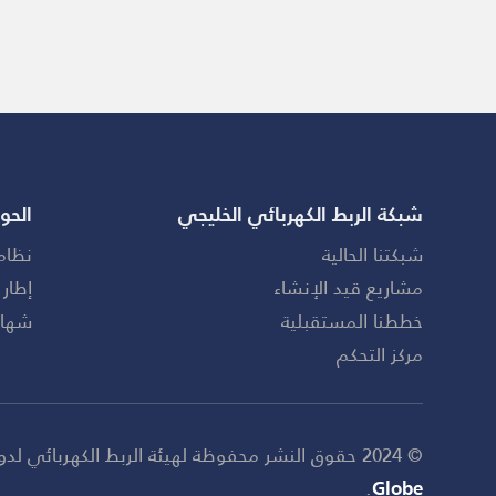
شبكة الربط الكهربائي الخليجي
الحو
شبكتنا الحالية
نظام
مشاريع قيد الإنشاء
إطار 
خططنا المستقبلية
شهاد
مركز التحكم
© 2024 حقوق النشر محفوظة لهيئة الربط الكهربائي لدول مجلس التعاون الخليجي (GCCIA). تم تطويره بواسطة
.
Globe