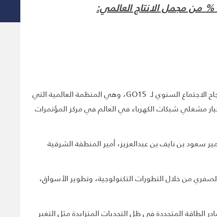
استضافت ونظمت هيئة الربط الكهربائي الخليجي (GCCIA) بنجاح الاجتماع السنوي لـ GO15، وهي المنظمة العالمية التي
من مجمل الانتاج العالمي. وحضر الاجتماع كبار مشغلي شبكات الكهرباء في العالم في مركز المؤتمرات
ر سعود بن نايف بن عبدالعزيز، أمير المنطقة الشرقية
صفري من خلال التطورات التكنولوجية، وتطوير الأسواق،
مج مصادر الطاقة المتجددة في ظل التحديات المتزايدة مثل التغير