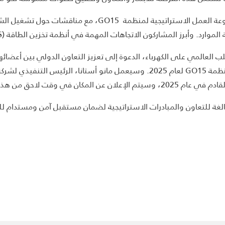
وتضمّن جدول أعمال الاجتماع مراجعة نتائج وتوصيات مجموعة ال
ون الاتجاهات المهمة في أنظمة تخزين الطاقة (ESS/BESS) واستكشاف مبادرات لتسريع إجراءات التصاريح.
GO15، التي تخدم أكثر من 80% من الطلب العالمي على الكهرباء، الدعوة إلى تعزيز التعاون ال