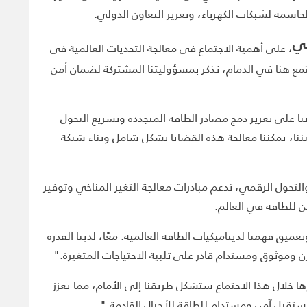
جي
، على أهمية الاجتماع في معالجة التحديات العالمية في
ه: "يشرفنا أن نرحب بالقادة والخبراء المرموقين من مختلف أنحاء العالم في اجتماع GO15 . ونحن نجتمع هنا في الدمام، نذكر بمسؤوليتنا المشتركة لضمان أمن
نا على تعزيز دمج مصادر الطاقة المتجددة وتسريع التحول
بيننا، يمكننا معالجة هذه القضايا بشكل شامل وبناء شبكة
لتحول الرقمي، تدعم مبادرات معالجة التغير المناخي وتوفير
 للطاقة في العالم.
ميق فهمنا لديناميكيات الطاقة العالمية. معًا، لدينا القدرة
رن وموثوق ومستدام قادر على تلبية الاحتياجات المتغيرة."
ها خلال هذا الاجتماع ستشكل طريقنا إلى الأمام، مما يعزز
ستقبل آمن ومستدام للطاقة للأجيال القادمة."