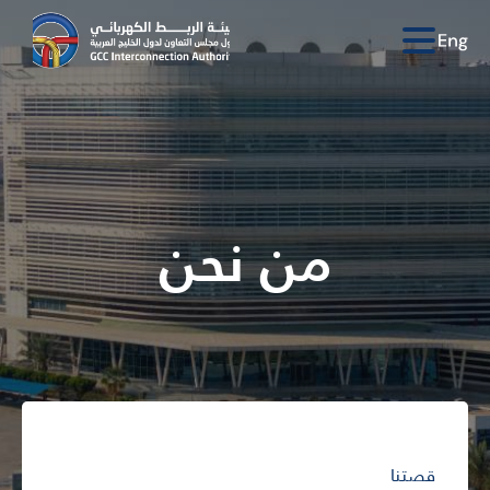
من نحن
قصتنا